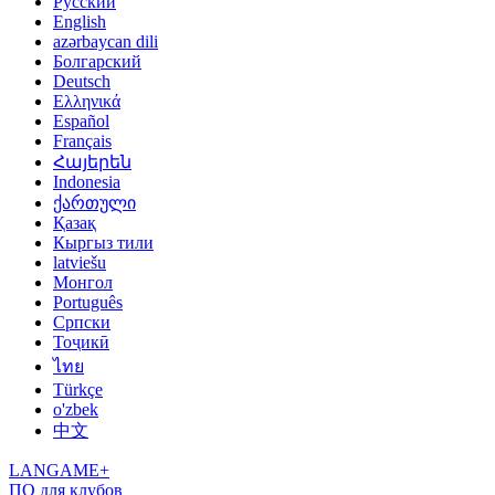
Русский
English
azərbaycan dili
Болгарский
Deutsch
Ελληνικά
Español
Français
Հայերեն
Indonesia
ქართული
Қазақ
Кыргыз тили
latviešu
Монгол
Português
Српски
Тоҷикӣ
ไทย
Türkçe
o'zbek
中文
LANGAME+
ПО для клубов