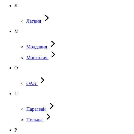
Л
Латвия
М
Молдавия
Монголия
О
ОАЭ
П
Парагвай
Польша
Р