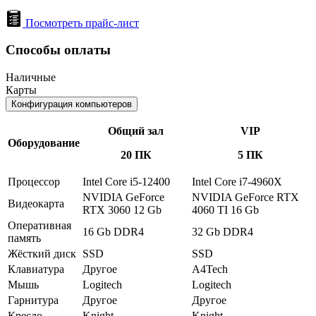
Посмотреть прайс-лист
Способы оплаты
Наличные
Карты
Конфигурация компьютеров
Общий зал
VIP
Оборудование
20 ПК
5 ПК
Процессор
Intel Core i5-12400
Intel Core i7-4960X
NVIDIA GeForce
NVIDIA GeForce RTX
Видеокарта
RTX 3060 12 Gb
4060 TI 16 Gb
Оперативная
16 Gb DDR4
32 Gb DDR4
память
Жёсткий диск
SSD
SSD
Клавиатура
Другое
A4Tech
Мышь
Logitech
Logitech
Гарнитура
Другое
Другое
Кресло
Knight
Knight