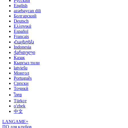
Русский
English
azərbaycan dili
Болгарский
Deutsch
Ελληνικά
Español
Français
Հայերեն
Indonesia
ქართული
Қазақ
Кыргыз тили
latviešu
Монгол
Português
Српски
Тоҷикӣ
ไทย
Türkçe
o'zbek
中文
LANGAME+
ПО для клубов