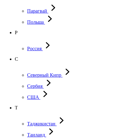
Парагвай
Польша
Р
Россия
С
Северный Кипр
Сербия
США
Т
Таджикистан
Таиланд