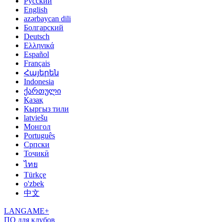
Русский
English
azərbaycan dili
Болгарский
Deutsch
Ελληνικά
Español
Français
Հայերեն
Indonesia
ქართული
Қазақ
Кыргыз тили
latviešu
Монгол
Português
Српски
Тоҷикӣ
ไทย
Türkçe
o'zbek
中文
LANGAME+
ПО для клубов