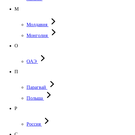
М
Молдавия
Монголия
О
ОАЭ
П
Парагвай
Польша
Р
Россия
С