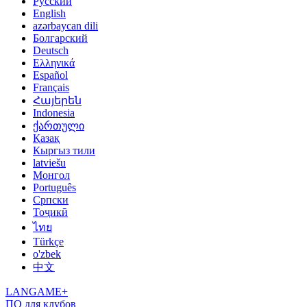
Русский
English
azərbaycan dili
Болгарский
Deutsch
Ελληνικά
Español
Français
Հայերեն
Indonesia
ქართული
Қазақ
Кыргыз тили
latviešu
Монгол
Português
Српски
Тоҷикӣ
ไทย
Türkçe
o'zbek
中文
LANGAME+
ПО для клубов