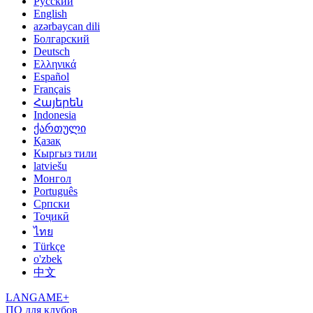
Русский
English
azərbaycan dili
Болгарский
Deutsch
Ελληνικά
Español
Français
Հայերեն
Indonesia
ქართული
Қазақ
Кыргыз тили
latviešu
Монгол
Português
Српски
Тоҷикӣ
ไทย
Türkçe
o'zbek
中文
LANGAME+
ПО для клубов