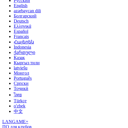
Русский
English
azərbaycan dili
Болгарский
Deutsch
Ελληνικά
Español
Français
Հայերեն
Indonesia
ქართული
Қазақ
Кыргыз тили
latviešu
Монгол
Português
Српски
Тоҷикӣ
ไทย
Türkçe
o'zbek
中文
LANGAME+
ПО для клубов