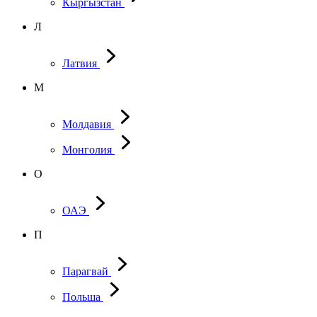
Кыргызстан
Л
Латвия
М
Молдавия
Монголия
О
ОАЭ
П
Парагвай
Польша