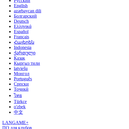
Русский
English
azərbaycan dili
Болгарский
Deutsch
Ελληνικά
Español
Français
Հայերեն
Indonesia
ქართული
Қазақ
Кыргыз тили
latviešu
Монгол
Português
Српски
Тоҷикӣ
ไทย
Türkçe
o'zbek
中文
LANGAME+
ПО для клубов