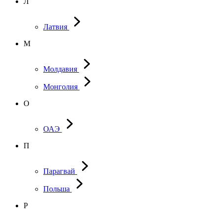
Л
Латвия
М
Молдавия
Монголия
О
ОАЭ
П
Парагвай
Польша
Р