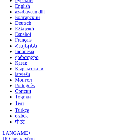
Русский
English
azərbaycan dili
Болгарский
Deutsch
Ελληνικά
Español
Français
Հայերեն
Indonesia
ქართული
Қазақ
Кыргыз тили
latviešu
Монгол
Português
Српски
Тоҷикӣ
ไทย
Türkçe
o'zbek
中文
LANGAME+
ПО для клубов