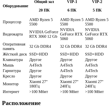
Общий зал
VIP-1
VIP-2
Оборудование
20 ПК
6 ПК
5 ПК
AMD Ryzen 5
AMD Ryzen 5
AMD Ryzen 5
Процессор
5500
5500
5500
NVIDIA
NVIDIA
NVIDIA GeForce
Видеокарта
GeForce RTX
GeForce RTX
RTX 3060 12 Gb
5060
5060
Оперативная
32 Gb DDR4
32 Gb DDR4
32 Gb DDR4
память
Жёсткий диск
SSD+HDD
SSD+HDD
SSD+HDD
Клавиатура
Другое
Другое
Другое
Мышь
A4Tech
A4Tech
A4Tech
Гарнитура
Другое
A4Tech
A4Tech
Кресло
Другое
Другое
Другое
Xiaomi 27"
Xiaomi 27"
Xiaomi 27"
Монитор
180Гц
240Гц
240Гц
Интернет
>100 Мбит
>100 Мбит
>100 Мбит
Расположение