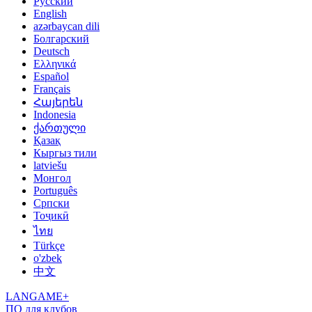
Русский
English
azərbaycan dili
Болгарский
Deutsch
Ελληνικά
Español
Français
Հայերեն
Indonesia
ქართული
Қазақ
Кыргыз тили
latviešu
Монгол
Português
Српски
Тоҷикӣ
ไทย
Türkçe
o'zbek
中文
LANGAME+
ПО для клубов