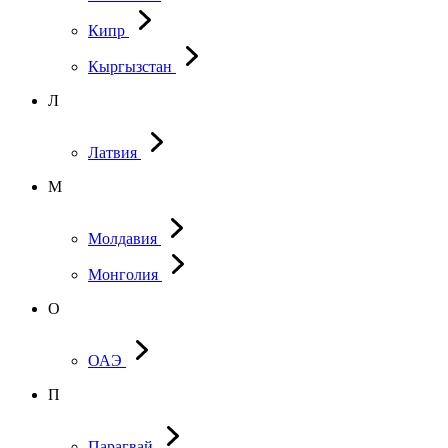
Кипр
Кыргызстан
Л
Латвия
М
Молдавия
Монголия
О
ОАЭ
П
Парагвай