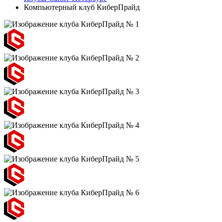
Компьютерный клуб КибeрПрайд