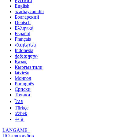
Русский
English
azərbaycan dili
Болгарский
Deutsch
Ελληνικά
Español
Français
Հայերեն
Indonesia
ქართული
Қазақ
Кыргыз тили
latviešu
Монгол
Português
Српски
Тоҷикӣ
ไทย
Türkçe
o'zbek
中文
LANGAME+
ПО для клубов