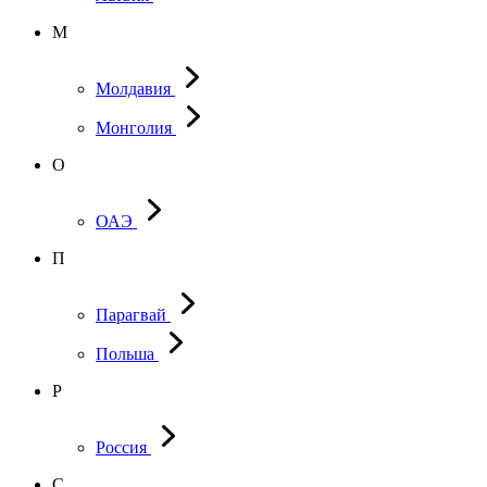
М
Молдавия
Монголия
О
ОАЭ
П
Парагвай
Польша
Р
Россия
С