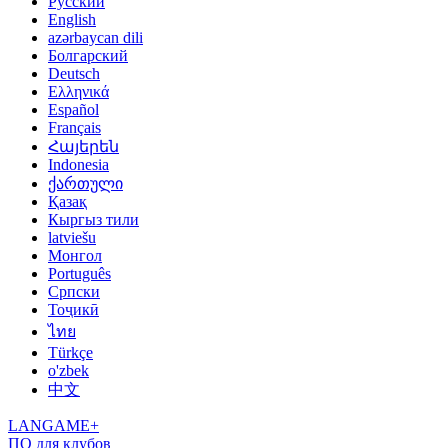
Русский
English
azərbaycan dili
Болгарский
Deutsch
Ελληνικά
Español
Français
Հայերեն
Indonesia
ქართული
Қазақ
Кыргыз тили
latviešu
Монгол
Português
Српски
Тоҷикӣ
ไทย
Türkçe
o'zbek
中文
LANGAME+
ПО для клубов