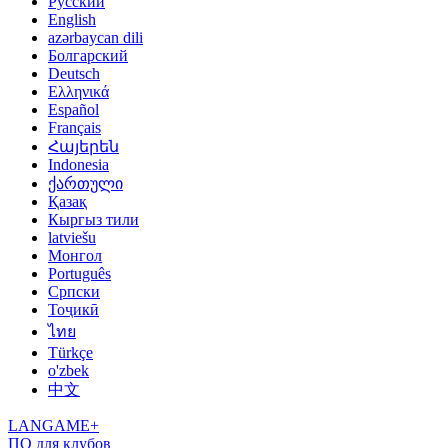
Русский
English
azərbaycan dili
Болгарский
Deutsch
Ελληνικά
Español
Français
Հայերեն
Indonesia
ქართული
Қазақ
Кыргыз тили
latviešu
Монгол
Português
Српски
Тоҷикӣ
ไทย
Türkçe
o'zbek
中文
LANGAME+
ПО для клубов