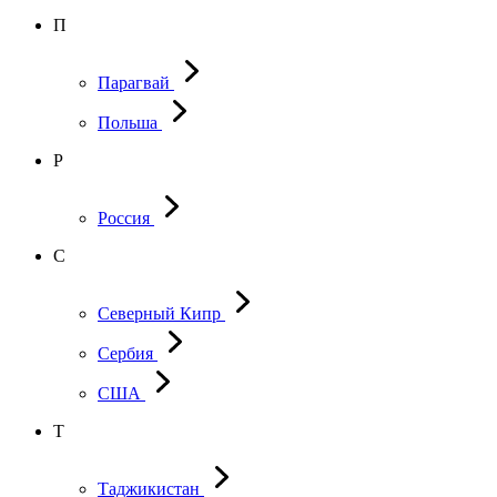
П
Парагвай
Польша
Р
Россия
С
Северный Кипр
Сербия
США
Т
Таджикистан