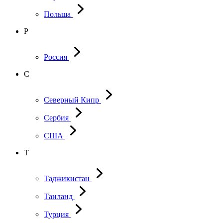
Польша
Р
Россия
С
Северный Кипр
Сербия
США
Т
Таджикистан
Таиланд
Турция