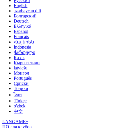
Русский
English
azərbaycan dili
Болгарский
Deutsch
Ελληνικά
Español
Français
Հայերեն
Indonesia
ქართული
Қазақ
Кыргыз тили
latviešu
Монгол
Português
Српски
Тоҷикӣ
ไทย
Türkçe
o'zbek
中文
LANGAME+
ПО для клубов