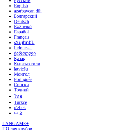
Русский
English
azərbaycan dili
Болгарский
Deutsch
Ελληνικά
Español
Français
Հայերեն
Indonesia
ქართული
Қазақ
Кыргыз тили
latviešu
Монгол
Português
Српски
Тоҷикӣ
ไทย
Türkçe
o'zbek
中文
LANGAME+
ПО для клубов