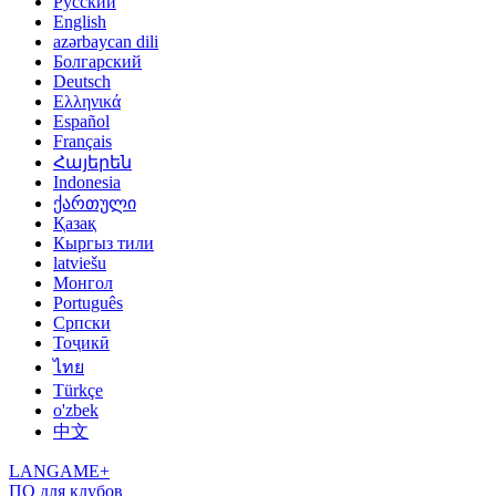
Русский
English
azərbaycan dili
Болгарский
Deutsch
Ελληνικά
Español
Français
Հայերեն
Indonesia
ქართული
Қазақ
Кыргыз тили
latviešu
Монгол
Português
Српски
Тоҷикӣ
ไทย
Türkçe
o'zbek
中文
LANGAME+
ПО для клубов