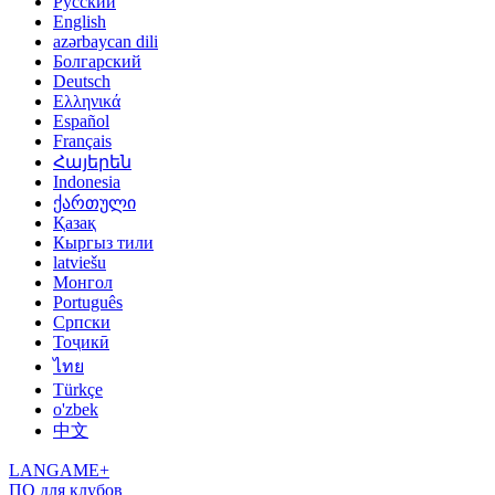
Русский
English
azərbaycan dili
Болгарский
Deutsch
Ελληνικά
Español
Français
Հայերեն
Indonesia
ქართული
Қазақ
Кыргыз тили
latviešu
Монгол
Português
Српски
Тоҷикӣ
ไทย
Türkçe
o'zbek
中文
LANGAME+
ПО для клубов