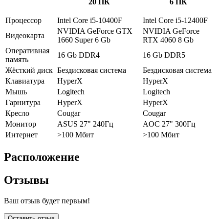
20 ПК
6 ПК
Процессор
Intel Core i5-10400F
Intel Core i5-12400F
NVIDIA GeForce GTX
NVIDIA GeForce
Видеокарта
1660 Super 6 Gb
RTX 4060 8 Gb
Оперативная
16 Gb DDR4
16 Gb DDR5
память
Жёсткий диск
Бездисковая система
Бездисковая система
Клавиатура
HyperX
HyperX
Мышь
Logitech
Logitech
Гарнитура
HyperX
HyperX
Кресло
Cougar
Cougar
Монитор
ASUS 27" 240Гц
AOC 27" 300Гц
Интернет
>100 Мбит
>100 Мбит
Расположение
Отзывы
Ваш отзыв будет первым!
Оставить отзыв