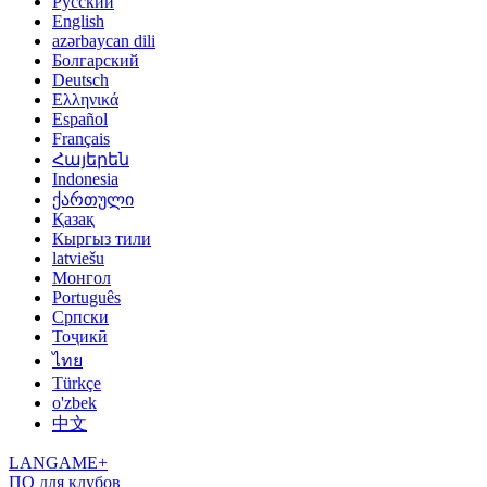
Русский
English
azərbaycan dili
Болгарский
Deutsch
Ελληνικά
Español
Français
Հայերեն
Indonesia
ქართული
Қазақ
Кыргыз тили
latviešu
Монгол
Português
Српски
Тоҷикӣ
ไทย
Türkçe
o'zbek
中文
LANGAME+
ПО для клубов