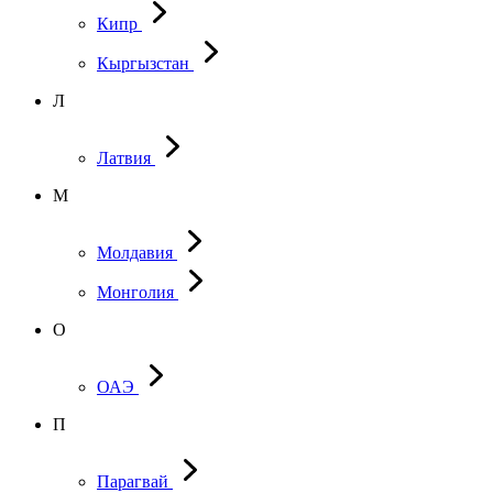
Кипр
Кыргызстан
Л
Латвия
М
Молдавия
Монголия
О
ОАЭ
П
Парагвай