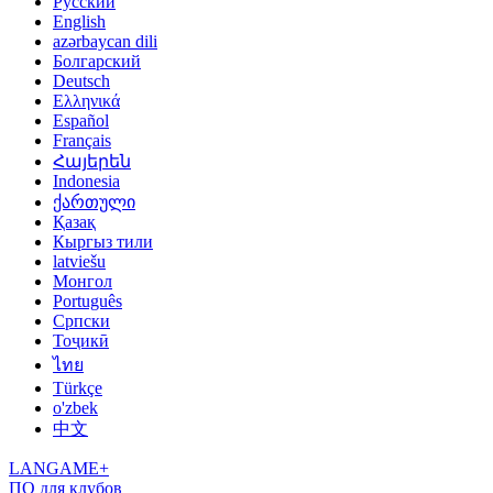
Русский
English
azərbaycan dili
Болгарский
Deutsch
Ελληνικά
Español
Français
Հայերեն
Indonesia
ქართული
Қазақ
Кыргыз тили
latviešu
Монгол
Português
Српски
Тоҷикӣ
ไทย
Türkçe
o'zbek
中文
LANGAME+
ПО для клубов