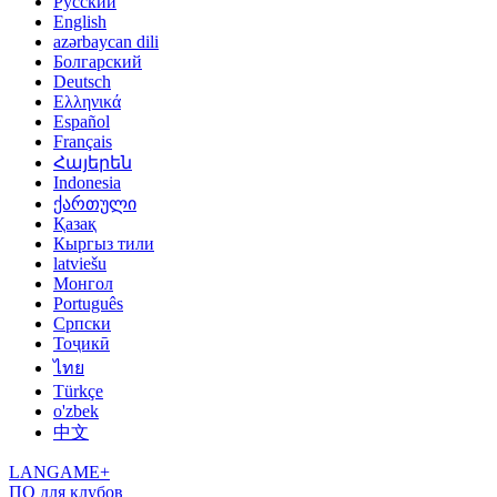
Русский
English
azərbaycan dili
Болгарский
Deutsch
Ελληνικά
Español
Français
Հայերեն
Indonesia
ქართული
Қазақ
Кыргыз тили
latviešu
Монгол
Português
Српски
Тоҷикӣ
ไทย
Türkçe
o'zbek
中文
LANGAME+
ПО для клубов