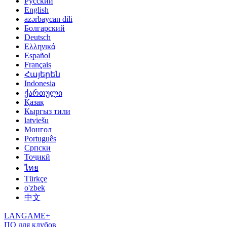
Русский
English
azərbaycan dili
Болгарский
Deutsch
Ελληνικά
Español
Français
Հայերեն
Indonesia
ქართული
Қазақ
Кыргыз тили
latviešu
Монгол
Português
Српски
Тоҷикӣ
ไทย
Türkçe
o'zbek
中文
LANGAME+
ПО для клубов