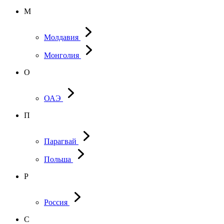
М
Молдавия
Монголия
О
ОАЭ
П
Парагвай
Польша
Р
Россия
С