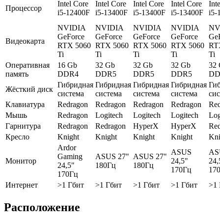
Intel Core
Intel Core
Intel Core
Intel Core
Int
Процессор
i5-12400F
i5-13400F
i5-13400F
i5-13400F
i5-
NVIDIA
NVIDIA
NVIDIA
NVIDIA
NV
GeForce
GeForce
GeForce
GeForce
Ge
Видеокарта
RTX 5060
RTX 5060
RTX 5060
RTX 5060
RT
Ti
Ti
Ti
Ti
Ti
Оперативная
16 Gb
32 Gb
32 Gb
32 Gb
32
память
DDR4
DDR5
DDR5
DDR5
DD
Гибридная
Гибридная
Гибридная
Гибридная
Ги
Жёсткий диск
система
система
система
система
си
Клавиатура
Redragon
Redragon
Redragon
Redragon
Re
Мышь
Redragon
Logitech
Logitech
Logitech
Log
Гарнитура
Redragon
Redragon
HyperX
HyperX
Re
Кресло
Knight
Knight
Knight
Knight
Kni
Ardor
ASUS
AS
Gaming
ASUS 27"
ASUS 27"
Монитор
24,5"
24,
24,5"
180Гц
180Гц
170Гц
17
170Гц
Интернет
>1 Гбит
>1 Гбит
>1 Гбит
>1 Гбит
>1
Расположение