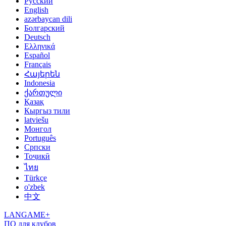
Русский
English
azərbaycan dili
Болгарский
Deutsch
Ελληνικά
Español
Français
Հայերեն
Indonesia
ქართული
Қазақ
Кыргыз тили
latviešu
Монгол
Português
Српски
Тоҷикӣ
ไทย
Türkçe
o'zbek
中文
LANGAME+
ПО для клубов