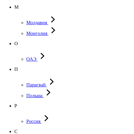
М
Молдавия
Монголия
О
ОАЭ
П
Парагвай
Польша
Р
Россия
С