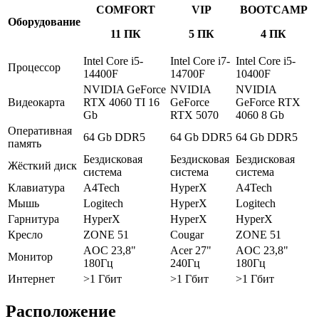
COMFORT
VIP
BOOTCAMP
Оборудование
11 ПК
5 ПК
4 ПК
Intel Core i5-
Intel Core i7-
Intel Core i5-
Процессор
14400F
14700F
10400F
NVIDIA GeForce
NVIDIA
NVIDIA
Видеокарта
RTX 4060 TI 16
GeForce
GeForce RTX
Gb
RTX 5070
4060 8 Gb
Оперативная
64 Gb DDR5
64 Gb DDR5
64 Gb DDR5
память
Бездисковая
Бездисковая
Бездисковая
Жёсткий диск
система
система
система
Клавиатура
A4Tech
HyperX
A4Tech
Мышь
Logitech
HyperX
Logitech
Гарнитура
HyperX
HyperX
HyperX
Кресло
ZONE 51
Cougar
ZONE 51
AOC 23,8"
Acer 27"
AOC 23,8"
Монитор
180Гц
240Гц
180Гц
Интернет
>1 Гбит
>1 Гбит
>1 Гбит
Расположение