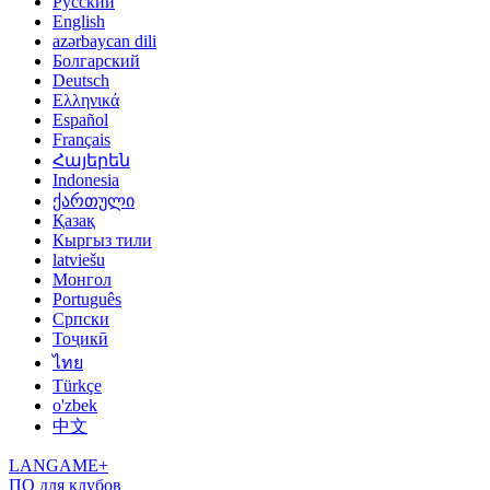
Русский
English
azərbaycan dili
Болгарский
Deutsch
Ελληνικά
Español
Français
Հայերեն
Indonesia
ქართული
Қазақ
Кыргыз тили
latviešu
Монгол
Português
Српски
Тоҷикӣ
ไทย
Türkçe
o'zbek
中文
LANGAME+
ПО для клубов