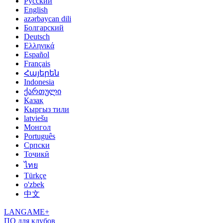
Русский
English
azərbaycan dili
Болгарский
Deutsch
Ελληνικά
Español
Français
Հայերեն
Indonesia
ქართული
Қазақ
Кыргыз тили
latviešu
Монгол
Português
Српски
Тоҷикӣ
ไทย
Türkçe
o'zbek
中文
LANGAME+
ПО для клубов