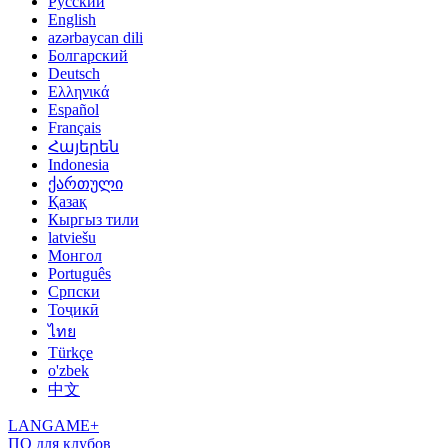
Русский
English
azərbaycan dili
Болгарский
Deutsch
Ελληνικά
Español
Français
Հայերեն
Indonesia
ქართული
Қазақ
Кыргыз тили
latviešu
Монгол
Português
Српски
Тоҷикӣ
ไทย
Türkçe
o'zbek
中文
LANGAME+
ПО для клубов