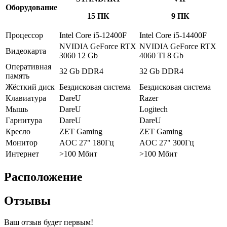
Оборудование
15 ПК
9 ПК
Процессор
Intel Core i5-12400F
Intel Core i5-14400F
NVIDIA GeForce RTX
NVIDIA GeForce RTX
Видеокарта
3060 12 Gb
4060 TI 8 Gb
Оперативная
32 Gb DDR4
32 Gb DDR4
память
Жёсткий диск
Бездисковая система
Бездисковая система
Клавиатура
DareU
Razer
Мышь
DareU
Logitech
Гарнитура
DareU
DareU
Кресло
ZET Gaming
ZET Gaming
Монитор
AOC 27" 180Гц
AOC 27" 300Гц
Интернет
>100 Мбит
>100 Мбит
Расположение
Отзывы
Ваш отзыв будет первым!