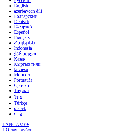
Русский
English
azərbaycan dili
Болгарский
Deutsch
Ελληνικά
Español
Français
Հայերեն
Indonesia
ქართული
Қазақ
Кыргыз тили
latviešu
Монгол
Português
Српски
Тоҷикӣ
ไทย
Türkçe
o'zbek
中文
LANGAME+
ПО для клубов