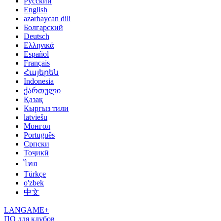
Русский
English
azərbaycan dili
Болгарский
Deutsch
Ελληνικά
Español
Français
Հայերեն
Indonesia
ქართული
Қазақ
Кыргыз тили
latviešu
Монгол
Português
Српски
Тоҷикӣ
ไทย
Türkçe
o'zbek
中文
LANGAME+
ПО для клубов