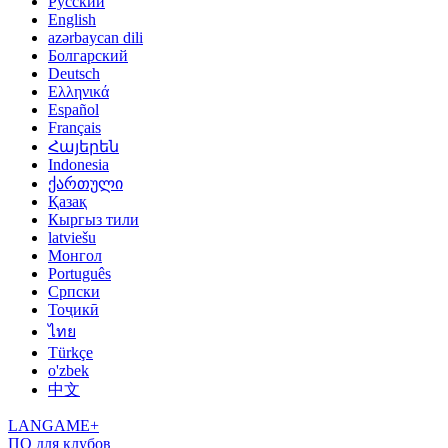
Русский
English
azərbaycan dili
Болгарский
Deutsch
Ελληνικά
Español
Français
Հայերեն
Indonesia
ქართული
Қазақ
Кыргыз тили
latviešu
Монгол
Português
Српски
Тоҷикӣ
ไทย
Türkçe
o'zbek
中文
LANGAME+
ПО для клубов