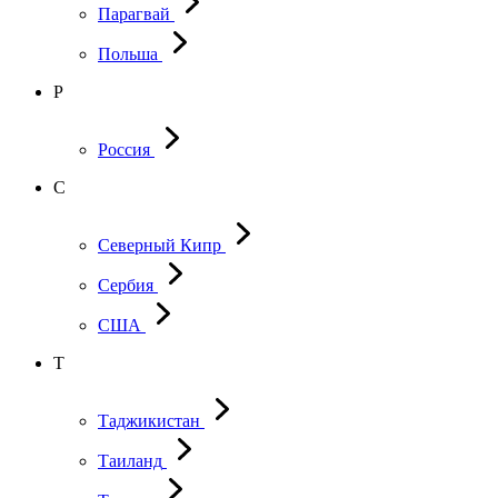
Парагвай
Польша
Р
Россия
С
Северный Кипр
Сербия
США
Т
Таджикистан
Таиланд