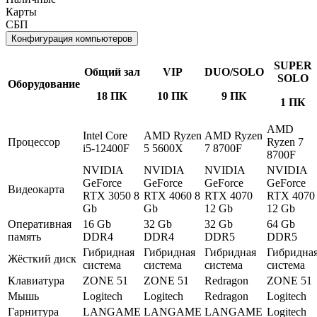
Карты
СБП
Конфигурация компьютеров
SUPER
Общий зал
VIP
DUO/SOLO
SOLO
Оборудование
18 ПК
10 ПК
9 ПК
1 ПК
AMD
Intel Core
AMD Ryzen
AMD Ryzen
Процессор
Ryzen 7
i5-12400F
5 5600X
7 8700F
8700F
NVIDIA
NVIDIA
NVIDIA
NVIDIA
GeForce
GeForce
GeForce
GeForce
Видеокарта
RTX 3050 8
RTX 4060 8
RTX 4070
RTX 4070
Gb
Gb
12 Gb
12 Gb
Оперативная
16 Gb
32 Gb
32 Gb
64 Gb
память
DDR4
DDR4
DDR5
DDR5
Гибридная
Гибридная
Гибридная
Гибридна
Жёсткий диск
система
система
система
система
Клавиатура
ZONE 51
ZONE 51
Redragon
ZONE 51
Мышь
Logitech
Logitech
Redragon
Logitech
Гарнитура
LANGAME
LANGAME
LANGAME
Logitech