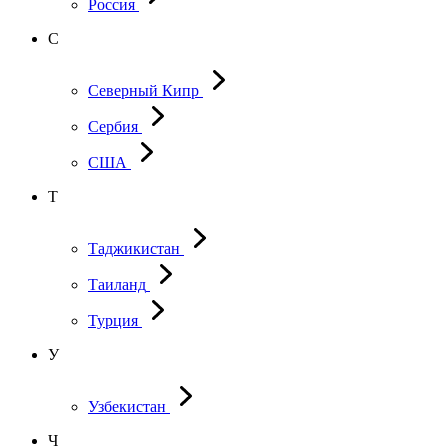
Россия
С
Северный Кипр
Сербия
США
Т
Таджикистан
Таиланд
Турция
У
Узбекистан
Ч