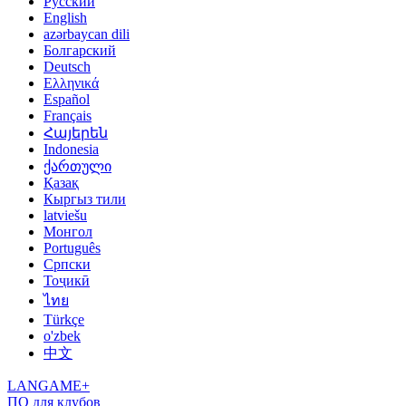
Русский
English
azərbaycan dili
Болгарский
Deutsch
Ελληνικά
Español
Français
Հայերեն
Indonesia
ქართული
Қазақ
Кыргыз тили
latviešu
Монгол
Português
Српски
Тоҷикӣ
ไทย
Türkçe
o'zbek
中文
LANGAME+
ПО для клубов