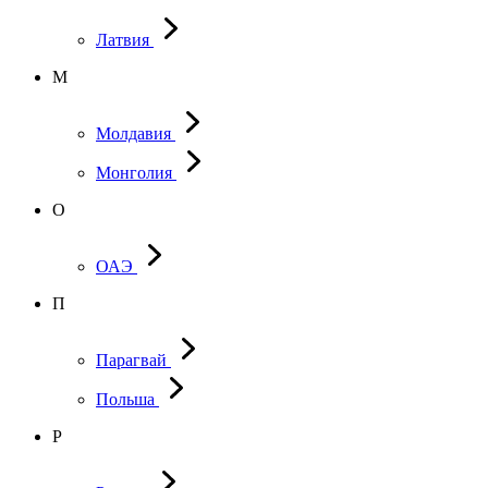
Латвия
М
Молдавия
Монголия
О
ОАЭ
П
Парагвай
Польша
Р