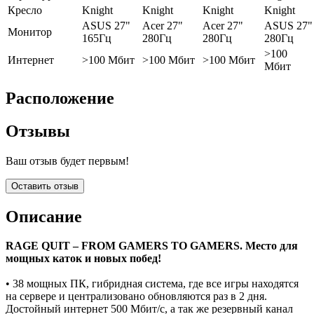
Кресло
Knight
Knight
Knight
Knight
ASUS 27"
Acer 27"
Acer 27"
ASUS 27"
Монитор
165Гц
280Гц
280Гц
280Гц
>100
Интернет
>100 Мбит
>100 Мбит
>100 Мбит
Мбит
Расположение
Отзывы
Ваш отзыв будет первым!
Оставить отзыв
Описание
RAGE QUIT – FROM GAMERS TO GAMERS. Место для
мощных каток и новых побед!
• 38 мощных ПК, гибридная система, где все игры находятся
на сервере и централизовано обновляются раз в 2 дня.
Достойный интернет 500 Мбит/с, а так же резервный канал