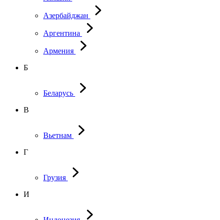
Азербайджан
Аргентина
Армения
Б
Беларусь
В
Вьетнам
Г
Грузия
И
Индонезия