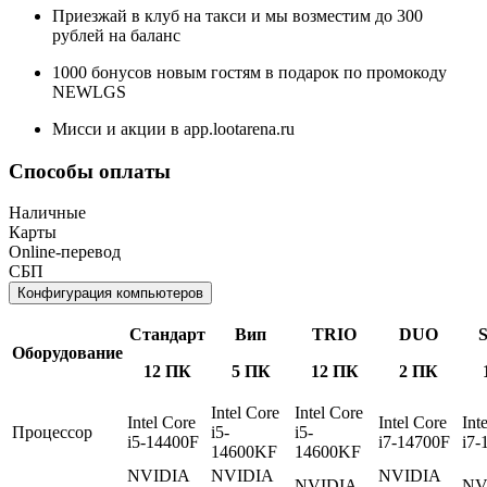
Приезжай в клуб на такси и мы возместим до 300
рублей на баланс
1000 бонусов новым гостям в подарок по промокоду
NEWLGS
Мисси и акции в app.lootarena.ru
Способы оплаты
Наличные
Карты
Online-перевод
СБП
Конфигурация компьютеров
Стандарт
Вип
TRIO
DUO
Оборудование
12 ПК
5 ПК
12 ПК
2 ПК
Intel Core
Intel Core
Intel Core
Intel Core
Int
Процессор
i5-
i5-
i5-14400F
i7-14700F
i7-
14600KF
14600KF
NVIDIA
NVIDIA
NVIDIA
NVIDIA
NV