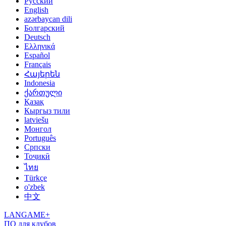
Русский
English
azərbaycan dili
Болгарский
Deutsch
Ελληνικά
Español
Français
Հայերեն
Indonesia
ქართული
Қазақ
Кыргыз тили
latviešu
Монгол
Português
Српски
Тоҷикӣ
ไทย
Türkçe
o'zbek
中文
LANGAME+
ПО для клубов