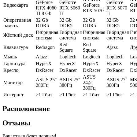
GeForce
GeForce
GeForce
Видеокарта
GeForce
Ge
RTX 4060
RTX 5060
RTX 5070
RTX 5070
RT
TI 8 Gb
Ti
Ti
Оперативная
32 Gb
32 Gb
32 Gb
32 Gb
32
память
DDR5
DDR5
DDR5
DDR5
DD
Гибридная
Гибридная
Гибридная
Гибридная
Ги
Жёсткий диск
система
система
система
система
си
Red
Red
Клавиатура
Redragon
Ajazz
Др
Square
Square
Мышь
Ajazz
Logitech
Logitech
Logitech
Log
Гарнитура
HyperX
HyperX
HyperX
HyperX
Hy
Кресло
DxRacer
DxRacer
DxRacer
DxRacer
Dx
ASUS
ASUS 25"
ASUS 25"
ASUS 27"
MS
Монитор
24,5"
280Гц
380Гц
360Гц
50
380Гц
Интернет
>1 Гбит
>1 Гбит
>1 Гбит
>1 Гбит
>1
Расположение
Отзывы
Ваш отзыв будет первым!