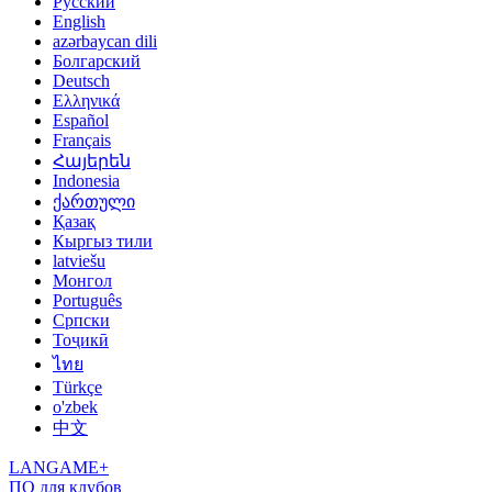
Русский
English
azərbaycan dili
Болгарский
Deutsch
Ελληνικά
Español
Français
Հայերեն
Indonesia
ქართული
Қазақ
Кыргыз тили
latviešu
Монгол
Português
Српски
Тоҷикӣ
ไทย
Türkçe
o'zbek
中文
LANGAME+
ПО для клубов