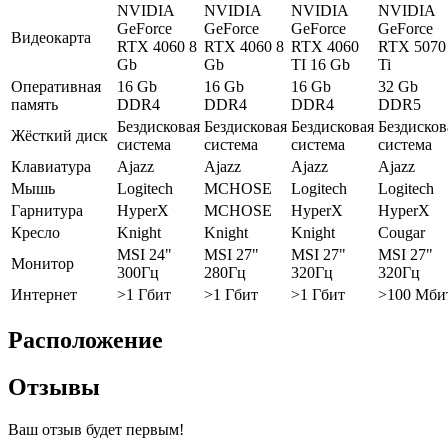
NVIDIA
NVIDIA
NVIDIA
NVIDIA
GeForce
GeForce
GeForce
GeForce
Видеокарта
RTX 4060 8
RTX 4060 8
RTX 4060
RTX 5070
Gb
Gb
TI 16 Gb
Ti
Оперативная
16 Gb
16 Gb
16 Gb
32 Gb
память
DDR4
DDR4
DDR4
DDR5
Бездисковая
Бездисковая
Бездисковая
Бездисков
Жёсткий диск
система
система
система
система
Клавиатура
Ajazz
Ajazz
Ajazz
Ajazz
Мышь
Logitech
MCHOSE
Logitech
Logitech
Гарнитура
HyperX
MCHOSE
HyperX
HyperX
Кресло
Knight
Knight
Knight
Cougar
MSI 24"
MSI 27"
MSI 27"
MSI 27"
Монитор
300Гц
280Гц
320Гц
320Гц
Интернет
>1 Гбит
>1 Гбит
>1 Гбит
>100 Мби
Расположение
Отзывы
Ваш отзыв будет первым!