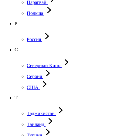
Парагвай
Польша
Р
Россия
С
Северный Кипр
Сербия
США
Т
Таджикистан
Таиланд
Турция