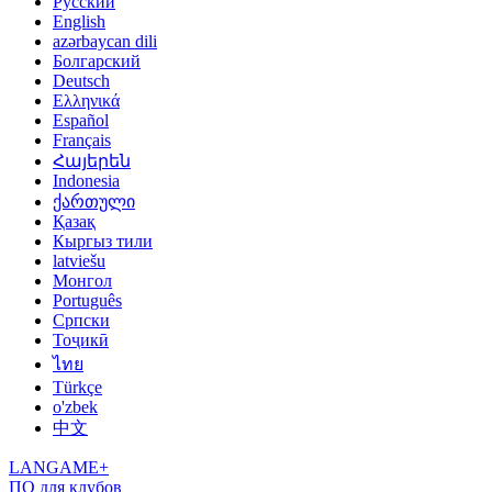
Русский
English
azərbaycan dili
Болгарский
Deutsch
Ελληνικά
Español
Français
Հայերեն
Indonesia
ქართული
Қазақ
Кыргыз тили
latviešu
Монгол
Português
Српски
Тоҷикӣ
ไทย
Türkçe
o'zbek
中文
LANGAME+
ПО для клубов