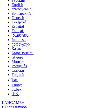
Русский
English
azərbaycan dili
Болгарский
Deutsch
Ελληνικά
Español
Français
Հայերեն
Indonesia
ქართული
Қазақ
Кыргыз тили
latviešu
Монгол
Português
Српски
Тоҷикӣ
ไทย
Türkçe
o'zbek
中文
LANGAME+
ПО для клубов