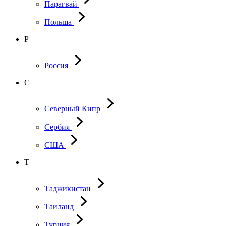
Парагвай
Польша
Р
Россия
С
Северный Кипр
Сербия
США
Т
Таджикистан
Таиланд
Турция