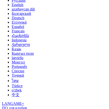
Русский
English
azərbaycan dili
Болгарский
Deutsch
Ελληνικά
Español
Français
Հայերեն
Indonesia
ქართული
Қазақ
Кыргыз тили
latviešu
Монгол
Português
Српски
Тоҷикӣ
ไทย
Türkçe
o'zbek
中文
LANGAME+
ПО для клубов