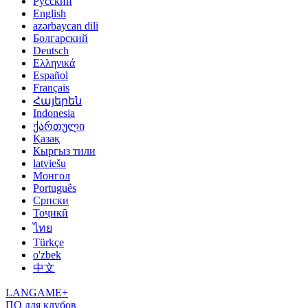
Русский
English
azərbaycan dili
Болгарский
Deutsch
Ελληνικά
Español
Français
Հայերեն
Indonesia
ქართული
Қазақ
Кыргыз тили
latviešu
Монгол
Português
Српски
Тоҷикӣ
ไทย
Türkçe
o'zbek
中文
LANGAME+
ПО для клубов