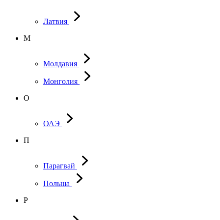
Латвия
М
Молдавия
Монголия
О
ОАЭ
П
Парагвай
Польша
Р