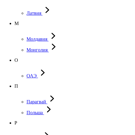
Латвия
М
Молдавия
Монголия
О
ОАЭ
П
Парагвай
Польша
Р