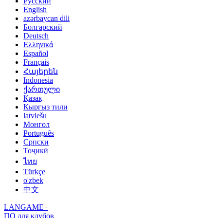
Русский
English
azərbaycan dili
Болгарский
Deutsch
Ελληνικά
Español
Français
Հայերեն
Indonesia
ქართული
Қазақ
Кыргыз тили
latviešu
Монгол
Português
Српски
Тоҷикӣ
ไทย
Türkçe
o'zbek
中文
LANGAME+
ПО для клубов