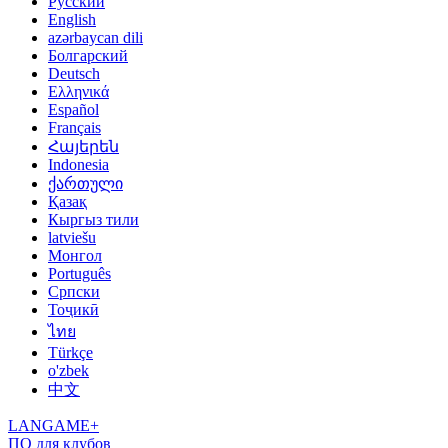
Русский
English
azərbaycan dili
Болгарский
Deutsch
Ελληνικά
Español
Français
Հայերեն
Indonesia
ქართული
Қазақ
Кыргыз тили
latviešu
Монгол
Português
Српски
Тоҷикӣ
ไทย
Türkçe
o'zbek
中文
LANGAME+
ПО для клубов