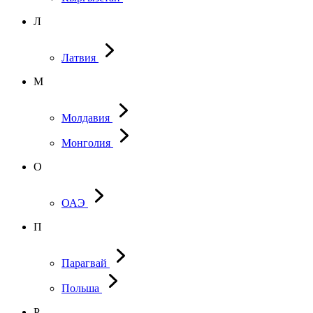
Л
Латвия
М
Молдавия
Монголия
О
ОАЭ
П
Парагвай
Польша
Р