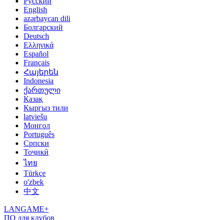
Русский
English
azərbaycan dili
Болгарский
Deutsch
Ελληνικά
Español
Français
Հայերեն
Indonesia
ქართული
Қазақ
Кыргыз тили
latviešu
Монгол
Português
Српски
Тоҷикӣ
ไทย
Türkçe
o'zbek
中文
LANGAME+
ПО для клубов