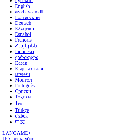
Русский
English
azərbaycan dili
Болгарский
Deutsch
Ελληνικά
Español
Français
Հայերեն
Indonesia
ქართული
Қазақ
Кыргыз тили
latviešu
Монгол
Português
Српски
Тоҷикӣ
ไทย
Türkçe
o'zbek
中文
LANGAME+
ПО для клубов