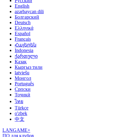
Русский
English
azərbaycan dili
Болгарский
Deutsch
Ελληνικά
Español
Français
Հայերեն
Indonesia
ქართული
Қазақ
Кыргыз тили
latviešu
Монгол
Português
Српски
Тоҷикӣ
ไทย
Türkçe
o'zbek
中文
LANGAME+
ПО для клубов