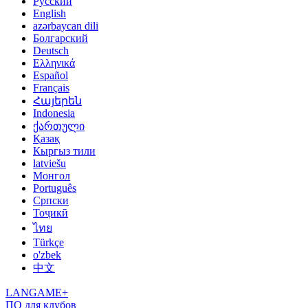
Русский
English
azərbaycan dili
Болгарский
Deutsch
Ελληνικά
Español
Français
Հայերեն
Indonesia
ქართული
Қазақ
Кыргыз тили
latviešu
Монгол
Português
Српски
Тоҷикӣ
ไทย
Türkçe
o'zbek
中文
LANGAME+
ПО для клубов