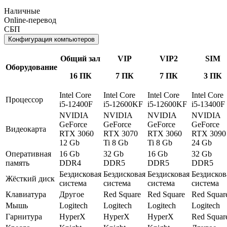
Наличные
Online-перевод
СБП
Конфигурация компьютеров
Общий зал
VIP
VIP2
SIM
Оборудование
16 ПК
7 ПК
7 ПК
3 ПК
Intel Core
Intel Core
Intel Core
Intel Core
Процессор
i5-12400F
i5-12600KF
i5-12600KF
i5-13400F
NVIDIA
NVIDIA
NVIDIA
NVIDIA
GeForce
GeForce
GeForce
GeForce
Видеокарта
RTX 3060
RTX 3070
RTX 3060
RTX 3090
12 Gb
Ti 8 Gb
Ti 8 Gb
24 Gb
Оперативная
16 Gb
32 Gb
16 Gb
32 Gb
память
DDR4
DDR5
DDR5
DDR5
Бездисковая
Бездисковая
Бездисковая
Бездисков
Жёсткий диск
система
система
система
система
Клавиатура
Другое
Red Square
Red Square
Red Squar
Мышь
Logitech
Logitech
Logitech
Logitech
Гарнитура
HyperX
HyperX
HyperX
Red Squar