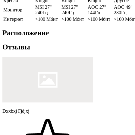
Кресло
Knight
Knight
Knight
Другое
MSI 27"
MSI 27"
AOC 27"
AOC 49"
Монитор
240Гц
240Гц
144Гц
280Гц
Интернет
>100 Мбит
>100 Мбит
>100 Мбит
>100 Мби
Расположение
Отзывы
Dxxbxj Fjdjxj