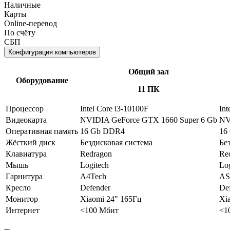
Наличные
Карты
Online-перевод
По счёту
СБП
Конфигурация компьютеров
Общий зал
Оборудование
11 ПК
Процессор
Intel Core i3-10100F
Int
Видеокарта
NVIDIA GeForce GTX 1660 Super 6 Gb
NV
Оперативная память
16 Gb DDR4
16
Жёсткий диск
Бездисковая система
Бе
Клавиатура
Redragon
Re
Мышь
Logitech
Log
Гарнитура
A4Tech
AS
Кресло
Defender
De
Монитор
Xiaomi 24" 165Гц
Xi
Интернет
<100 Мбит
<1