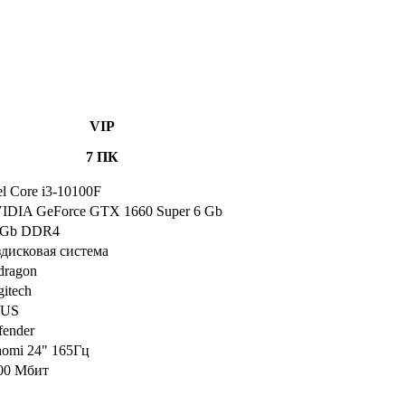
VIP
7 ПК
el Core i3-10100F
IDIA GeForce GTX 1660 Super 6 Gb
 Gb DDR4
здисковая система
dragon
itech
US
fender
aomi 24" 165Гц
00 Мбит