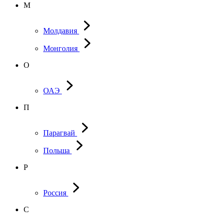
М
Молдавия
Монголия
О
ОАЭ
П
Парагвай
Польша
Р
Россия
С