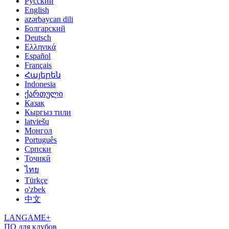
Русский
English
azərbaycan dili
Болгарский
Deutsch
Ελληνικά
Español
Français
Հայերեն
Indonesia
ქართული
Қазақ
Кыргыз тили
latviešu
Монгол
Português
Српски
Тоҷикӣ
ไทย
Türkçe
o'zbek
中文
LANGAME+
ПО для клубов