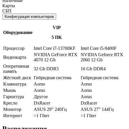
Наличные
Карты
СБП
Конфигурация компьютеров
VIP
Оборудование
5 ПК
Процессор
Intel Core i7-13700KF
Intel Core i5-9400F
NVIDIA GeForce RTX
NVIDIA Geforce RTX
Видеокарта
4070 12 Gb
2060 12 Gb
Оперативная
32 Gb DDR5
16 Gb DDR4
память
Жёсткий диск
Гибридная система
Гибридная система
Клавиатура
Aorus
Aorus
Мышь
Aorus
Aorus
Гарнитура
Другое
Aorus
Кресло
DxRacer
DxRacer
Монитор
ASUS 29" 240Гц
ASUS 27" 144Гц
Интернет
>1 Гбит
>1 Гбит
Расположение