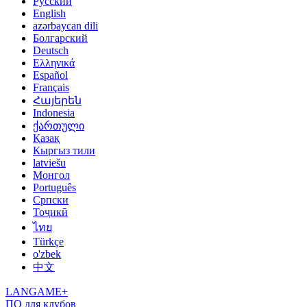
Русский
English
azərbaycan dili
Болгарский
Deutsch
Ελληνικά
Español
Français
Հայերեն
Indonesia
ქართული
Қазақ
Кыргыз тили
latviešu
Монгол
Português
Српски
Тоҷикӣ
ไทย
Türkçe
o'zbek
中文
LANGAME+
ПО для клубов