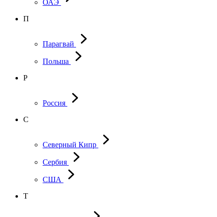
ОАЭ
П
Парагвай
Польша
Р
Россия
С
Северный Кипр
Сербия
США
Т