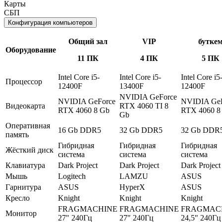
Карты
СБП
Конфигурация компьютеров
Общий зал
VIP
бутке
Оборудование
11 ПК
4 ПК
5 ПК
Intel Core i5-
Intel Core i5-
Intel Core i5
Процессор
12400F
13400F
12400F
NVIDIA GeForce
NVIDIA GeForce
NVIDIA GeF
Видеокарта
RTX 4060 TI 8
RTX 4060 8 Gb
RTX 4060 8
Gb
Оперативная
16 Gb DDR5
32 Gb DDR5
32 Gb DDR
память
Гибридная
Гибридная
Гибридная
Жёсткий диск
система
система
система
Клавиатура
Dark Project
Dark Project
Dark Project
Мышь
Logitech
LAMZU
ASUS
Гарнитура
ASUS
HyperX
ASUS
Кресло
Knight
Knight
Knight
FRAGMACHINE
FRAGMACHINE
FRAGMAC
Монитор
27" 240Гц
27" 240Гц
24,5" 240Гц