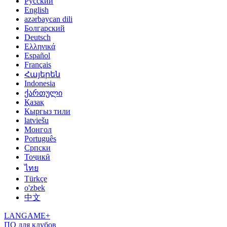
Русский
English
azərbaycan dili
Болгарский
Deutsch
Ελληνικά
Español
Français
Հայերեն
Indonesia
ქართული
Қазақ
Кыргыз тили
latviešu
Монгол
Português
Српски
Тоҷикӣ
ไทย
Türkçe
o'zbek
中文
LANGAME+
ПО для клубов