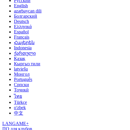
Русский
English
azərbaycan dili
Болгарский
Deutsch
Ελληνικά
Español
Français
Հայերեն
Indonesia
ქართული
Қазақ
Кыргыз тили
latviešu
Монгол
Português
Српски
Тоҷикӣ
ไทย
Türkçe
o'zbek
中文
LANGAME+
ПО для клубов