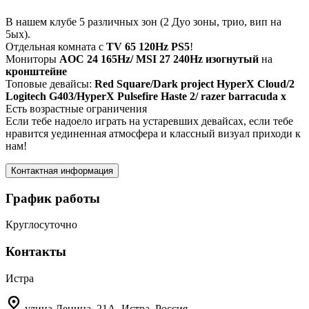
В нашем клубе 5 различных зон (2 Дуо зоны, трио, вип на
5ых).
Отдельная комната с
TV 65 120Hz PS5
!
Мониторы
AOC
24 165Hz/ MSI 27 240Hz изогнутый
на
кронштейне
Топовые девайсы:
Red Square/Dark
project HyperX Cloud/2
Logitech G403/HyperX Pulsefire Haste 2/ razer barracuda x
Есть возрастные ограничения
Если тебе надоело играть на устаревших девайсах, если тебе
нравится уединенная атмосфера и классный визуал приходи к
нам!
Контактная информация
График работы
Круглосуточно
Контакты
Истра
улица Ленина, 21А, Истра, Россия