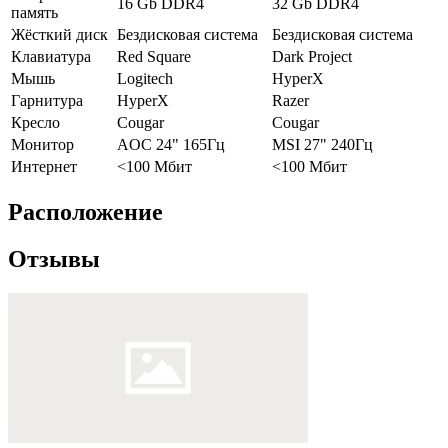
16 Gb DDR4
32 Gb DDR4
память
Жёсткий диск
Бездисковая система
Бездисковая система
Клавиатура
Red Square
Dark Project
Мышь
Logitech
HyperX
Гарнитура
HyperX
Razer
Кресло
Cougar
Cougar
Монитор
AOC 24" 165Гц
MSI 27" 240Гц
Интернет
<100 Мбит
<100 Мбит
Расположение
Отзывы