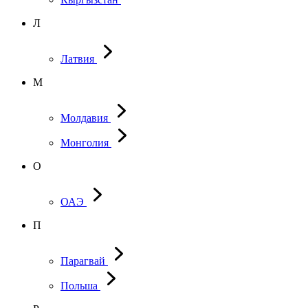
Л
Латвия
М
Молдавия
Монголия
О
ОАЭ
П
Парагвай
Польша