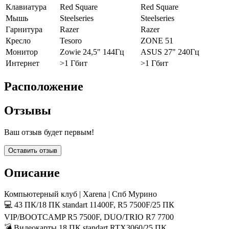
Клавиатура
Red Square
Red Square
Мышь
Steelseries
Steelseries
Гарнитура
Razer
Razer
Кресло
Tesoro
ZONE 51
Монитор
Zowie 24,5" 144Гц
ASUS 27" 240Гц
Интернет
>1 Гбит
>1 Гбит
Расположение
Отзывы
Ваш отзыв будет первым!
Оставить отзыв
Описание
Компьютерный клуб | Xarena | Спб Мурино
💻 43 ПК/18 ПК standart 11400F, R5 7500F/25 ПК
VIP/BOOTCAMP R5 7500F, DUO/TRIO R7 7700
💣 Видеокарты 18 ПК standart RTX3060/25 ПК