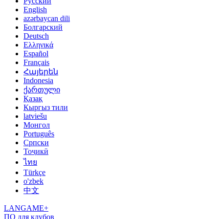
Русский
English
azərbaycan dili
Болгарский
Deutsch
Ελληνικά
Español
Français
Հայերեն
Indonesia
ქართული
Қазақ
Кыргыз тили
latviešu
Монгол
Português
Српски
Тоҷикӣ
ไทย
Türkçe
o'zbek
中文
LANGAME+
ПО для клубов