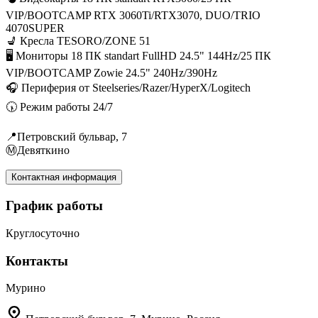
VIP/BOOTCAMP RTX 3060Ti/RTX3070, DUO/TRIO
4070SUPER
💺 Кресла TESORO/ZONE 51
🖥 Мониторы 18 ПК standart FullHD 24.5" 144Hz/25 ПК
VIP/BOOTCAMP Zowie 24.5" 240Hz/390Hz
🎧 Периферия от Steelseries/Razer/HyperX/Logitech
🕠 Режим работы 24/7
📍Петровский бульвар, 7
ⓂДевяткино
Контактная информация
График работы
Круглосуточно
Контакты
Мурино