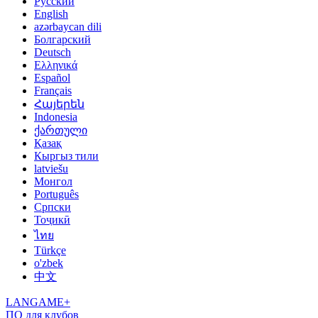
Русский
English
azərbaycan dili
Болгарский
Deutsch
Ελληνικά
Español
Français
Հայերեն
Indonesia
ქართული
Қазақ
Кыргыз тили
latviešu
Монгол
Português
Српски
Тоҷикӣ
ไทย
Türkçe
o'zbek
中文
LANGAME+
ПО для клубов