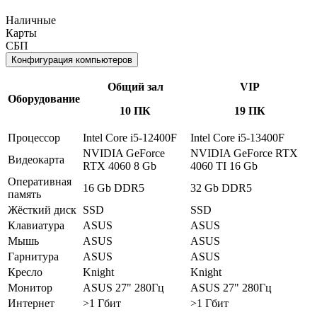
Наличные
Карты
СБП
Конфигурация компьютеров
Общий зал
VIP
Оборудование
10 ПК
19 ПК
Процессор
Intel Core i5-12400F
Intel Core i5-13400F
NVIDIA GeForce
NVIDIA GeForce RTX
Видеокарта
RTX 4060 8 Gb
4060 TI 16 Gb
Оперативная
16 Gb DDR5
32 Gb DDR5
память
Жёсткий диск
SSD
SSD
Клавиатура
ASUS
ASUS
Мышь
ASUS
ASUS
Гарнитура
ASUS
ASUS
Кресло
Knight
Knight
Монитор
ASUS 27" 280Гц
ASUS 27" 280Гц
Интернет
>1 Гбит
>1 Гбит