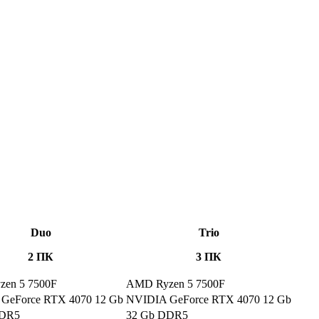
Duo
Trio
2 ПК
3 ПК
en 5 7500F
AMD Ryzen 5 7500F
GeForce RTX 4070 12 Gb
NVIDIA GeForce RTX 4070 12 Gb
DDR5
32 Gb DDR5