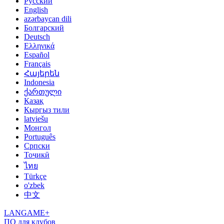
Русский
English
azərbaycan dili
Болгарский
Deutsch
Ελληνικά
Español
Français
Հայերեն
Indonesia
ქართული
Қазақ
Кыргыз тили
latviešu
Монгол
Português
Српски
Тоҷикӣ
ไทย
Türkçe
o'zbek
中文
LANGAME+
ПО для клубов