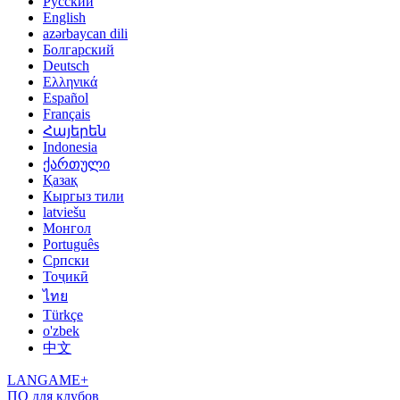
Русский
English
azərbaycan dili
Болгарский
Deutsch
Ελληνικά
Español
Français
Հայերեն
Indonesia
ქართული
Қазақ
Кыргыз тили
latviešu
Монгол
Português
Српски
Тоҷикӣ
ไทย
Türkçe
o'zbek
中文
LANGAME+
ПО для клубов