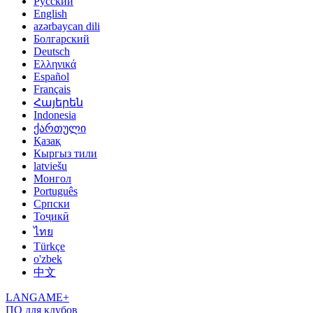
Русский
English
azərbaycan dili
Болгарский
Deutsch
Ελληνικά
Español
Français
Հայերեն
Indonesia
ქართული
Қазақ
Кыргыз тили
latviešu
Монгол
Português
Српски
Тоҷикӣ
ไทย
Türkçe
o'zbek
中文
LANGAME+
ПО для клубов