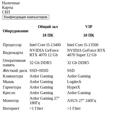
Наличные
Карты
СБП
Конфигурация компьютеров
Общий зал
VIP
Оборудование
18 ПК
10 ПК
Процессор
Intel Core i5-13400
Intel Core i5-13500
NVIDIA GeForce
NVIDIA GeForce RTX
Видеокарта
RTX 4070 12 Gb
4070 Super 12 Gb
Оперативная
32 Gb DDR5
32 Gb DDR5
память
Жёсткий диск
SSD+HDD
SSD
Клавиатура
Ardor Gaming
Ardor Gaming
Мышь
Ardor Gaming
Logitech
Гарнитура
Ardor Gaming
HyperX
Кресло
Ardor Gaming
Ardor Gaming
Ardor Gaming 27"
Монитор
ASUS 27" 240Гц
180Гц
Интернет
>1 Гбит
>1 Гбит